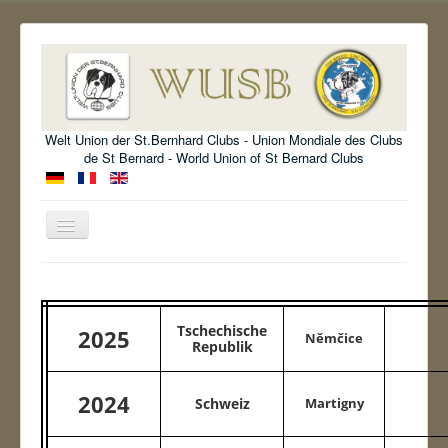
Welt Union der St.Bernhard Clubs - Union Mondiale des Clubs
de St Bernard - World Union of St Bernard Clubs
Navigation
an/aus
Willkommen
Organisation
Tschechische
2025
Němčice
Standard
Republik
Information
2024
Schweiz
Martigny
Ausstellung
Archiv