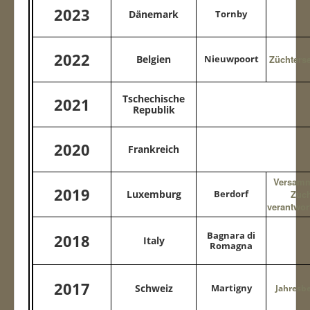
2023
Dänemark
Tornby
Contact
WUSB 2025
2022
Belgien
Nieuwpoort
Züchters
WUSB 2026
Tschechische
2021
Republik
2020
Frankreich
Versam
2019
Luxemburg
Berdorf
Zuch
verantwor
Bagnara di
2018
Italy
Romagna
2017
Schweiz
Martigny
Jahresbe